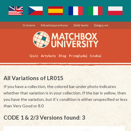
O stronie
Aktualizacje witryny
Załóż konto
Zaloguj sie
Quiz
Artykuły
Blog
Przeglądaj
Szukaj
All Variations of LR015
If you have a collection, the colored bar under photo indicates
whether that variation is in your collection. If the bar is yellow, then
you have the variation, but it's condition is either unspecified or less
than Very Good or 8.0
CODE 1 & 2/3 Versions found: 3