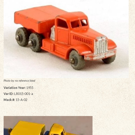
Photo by: no reference listed
Variation Year:
1955
Var ID:
LR015-001-a
Mack #:
15-A-02