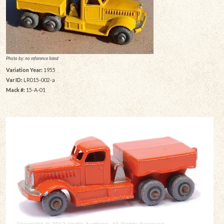
Photo by: no reference listed
Variation Year:
1955
Var ID:
LR015-002-a
Mack #:
15-A-01