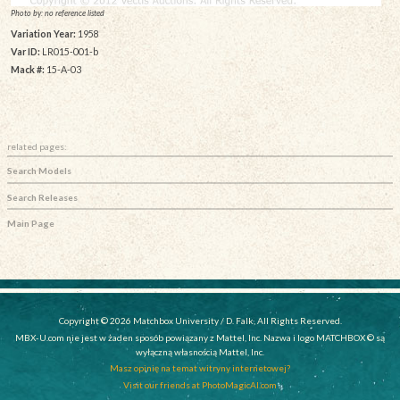
Photo by: no reference listed
Variation Year:
1958
Var ID:
LR015-001-b
Mack #:
15-A-03
related pages:
Search Models
Search Releases
Main Page
Copyright © 2026 Matchbox University / D. Falk, All Rights Reserved.
MBX-U.com nie jest w żaden sposób powiązany z Mattel, Inc. Nazwa i logo MATCHBOX © są
wyłączną własnością Mattel, Inc.
Masz opinię na temat witryny internetowej?
Visit our friends at PhotoMagicAI.com