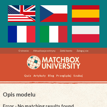
O stronie
Aktualizacje witryny
Załóż konto
Zaloguj sie
Quiz
Artykuły
Blog
Przeglądaj
Szukaj
Opis modelu
Error - No matching results found