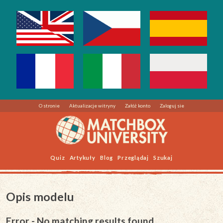
O stronie
Aktualizacje witryny
Załóż konto
Zaloguj sie
Quiz
Artykuły
Blog
Przeglądaj
Szukaj
Opis modelu
Error - No matching results found