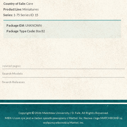
Country of Sale:
Core
Product Line:
Miniatures
Series:
1-75 Series ID: 15
Package ID#:
UNKNOWN
Package Type Code:
Box B2
related pages:
Search Models
Search Releases
Copyright © 2026 Matchbox University / D. Falk, All Rights Reserved.
MBX-U.com nie jest w żaden sposób powiązany z Mattel, Inc. Nazwa i logo MATCHBOX © są
wyłączną własnością Mattel, Inc.