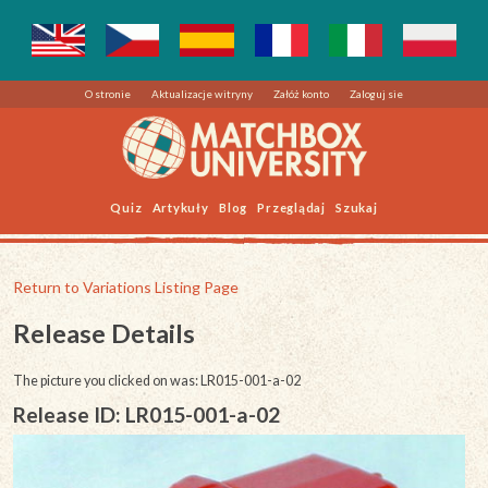
O stronie
Aktualizacje witryny
Załóż konto
Zaloguj sie
Quiz
Artykuły
Blog
Przeglądaj
Szukaj
Return to Variations Listing Page
Release Details
The picture you clicked on was: LR015-001-a-02
Release ID: LR015-001-a-02