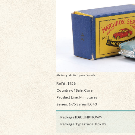
Photo by: Vectis toy auction site
Rel Yr: 1958
Country of Sale:
Core
Product Line:
Miniatures
Series:
1-75 Series ID: 43
Package ID#:
UNKNOWN
Package Type Code:
Box B2