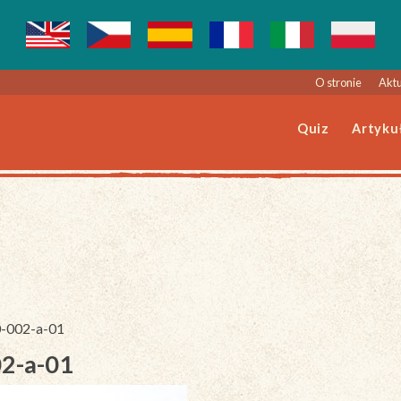
O stronie
Aktu
Quiz
Artyku
0-002-a-01
02-a-01