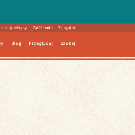
alizacje witryny
Załóż konto
Zaloguj sie
ły
Blog
Przeglądaj
Szukaj