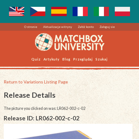
O stronie
Aktualizacje witryny
Załóż konto
Zaloguj sie
Quiz
Artykuły
Blog
Przeglądaj
Szukaj
Return to Variations Listing Page
Release Details
The picture you clicked on was: LR062-002-c-02
Release ID: LR062-002-c-02