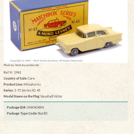
Photo by: Vectis toy auction site
Rel Yr: 1961
Country of Sale:
Core
Product Line:
Miniatures
Series:
1-75 Series ID: 45
Model Name on the Pkg:
Vauxhall Victor
Package ID#:
UNKNOWN
Package Type Code:
Box B5