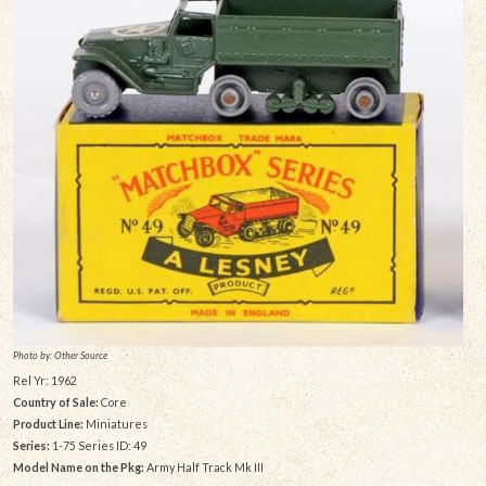
Photo by: Other Source
Rel Yr: 1962
Country of Sale:
Core
Product Line:
Miniatures
Series:
1-75 Series ID: 49
Model Name on the Pkg:
Army Half Track Mk III