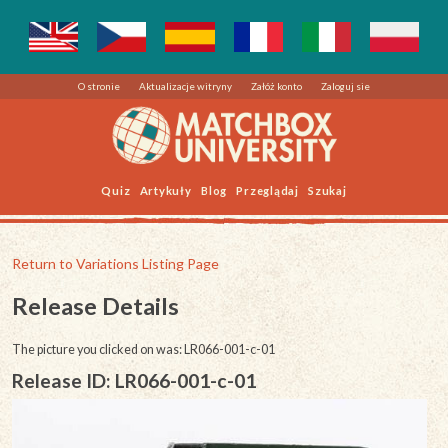
O stronie
Aktualizacje witryny
Załóż konto
Zaloguj sie
Quiz
Artykuły
Blog
Przeglądaj
Szukaj
Return to Variations Listing Page
Release Details
The picture you clicked on was: LR066-001-c-01
Release ID: LR066-001-c-01