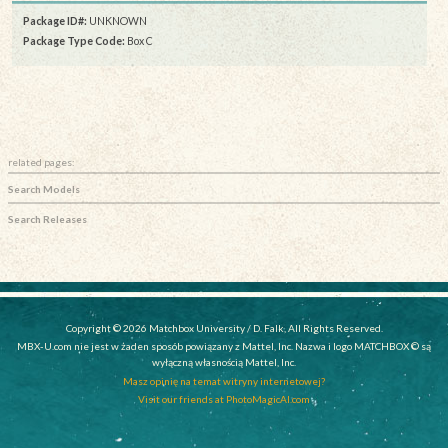
Package ID#:
UNKNOWN
Package Type Code:
Box C
related pages:
Search Models
Search Releases
Copyright © 2026 Matchbox University / D. Falk, All Rights Reserved.
MBX-U.com nie jest w żaden sposób powiązany z Mattel, Inc. Nazwa i logo MATCHBOX © są
wyłączną własnością Mattel, Inc.
Masz opinię na temat witryny internetowej?
Visit our friends at PhotoMagicAI.com