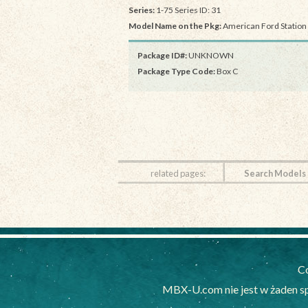
Series:
1-75 Series ID: 31
Model Name on the Pkg:
American Ford Statio
Package ID#:
UNKNOWN
Package Type Code:
Box C
related pages:
Search Models
Co
MBX-U.com nie jest w żaden s