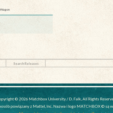
n Wagon
Search Releases
pyright © 2026 Matchbox University / D. Falk, All Rights Reserv
posób powiązany z Mattel, Inc. Nazwa i logo MATCHBOX © są wył