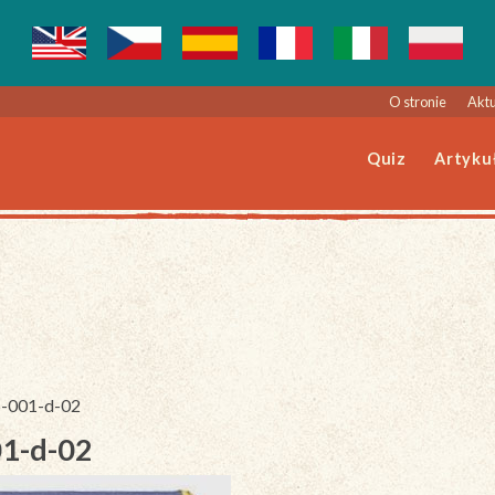
O stronie
Aktu
Quiz
Artyku
06-001-d-02
01-d-02