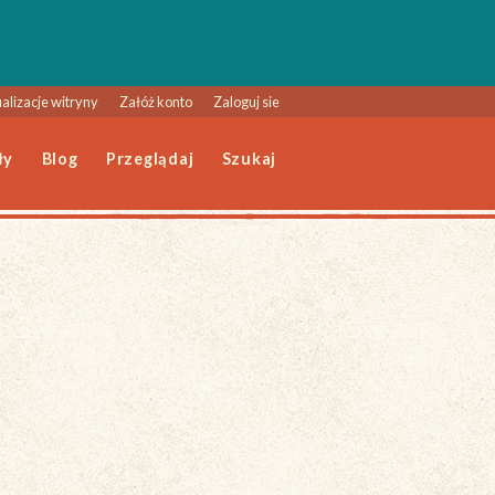
alizacje witryny
Załóż konto
Zaloguj sie
ły
Blog
Przeglądaj
Szukaj