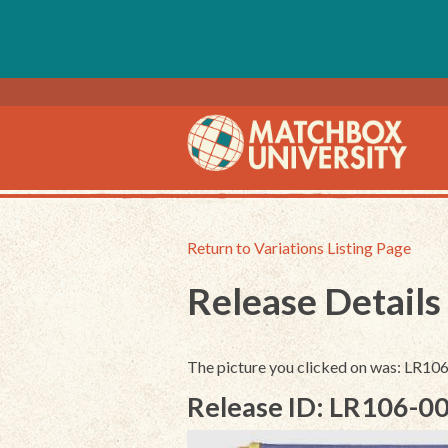
Return to Variations Listing Page
Release Details
The picture you clicked on was: LR1
Release ID: LR106-0