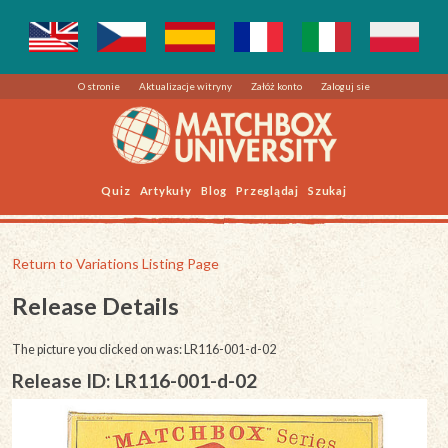
O stronie
Aktualizacje witryny
Załóż konto
Zaloguj sie
Quiz
Artykuły
Blog
Przeglądaj
Szukaj
Return to Variations Listing Page
Release Details
The picture you clicked on was: LR116-001-d-02
Release ID: LR116-001-d-02