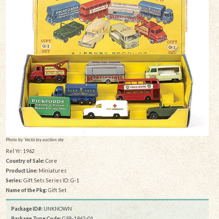
Photo by: Vectis toy auction site
Rel Yr: 1962
Country of Sale:
Core
Product Line:
Miniatures
Series:
Gift Sets Series ID: G-1
Name of the Pkg:
Gift Set
Package ID#:
UNKNOWN
Package Type Code:
GS8-1962-01