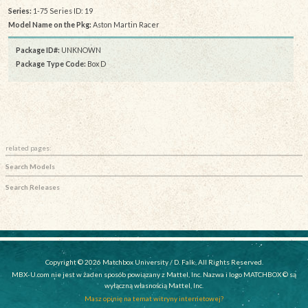
Series:
1-75 Series ID: 19
Model Name on the Pkg:
Aston Martin Racer
Package ID#:
UNKNOWN
Package Type Code:
Box D
related pages:
Search Models
Search Releases
Copyright © 2026 Matchbox University / D. Falk, All Rights Reserved.
MBX-U.com nie jest w żaden sposób powiązany z Mattel, Inc. Nazwa i logo MATCHBOX © są
wyłączną własnością Mattel, Inc.
Masz opinię na temat witryny internetowej?