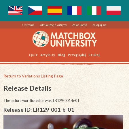
O stronie
Aktualizacje witryny
Załóż konto
Zaloguj sie
Quiz
Artykuły
Blog
Przeglądaj
Szukaj
Return to Variations Listing Page
Release Details
The picture you clicked on was: LR129-001-b-01
Release ID: LR129-001-b-01