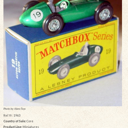
Photo by: Alans Toys
Rel Yr: 1963
Country of Sale:
Core
Product Line:
Miniatures