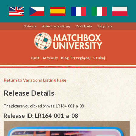
O stronie
Aktualizacje witryny
Załóż konto
Zaloguj sie
Quiz
Artykuły
Blog
Przeglądaj
Szukaj
Return to Variations Listing Page
Release Details
The picture you clicked on was: LR164-001-a-08
Release ID: LR164-001-a-08