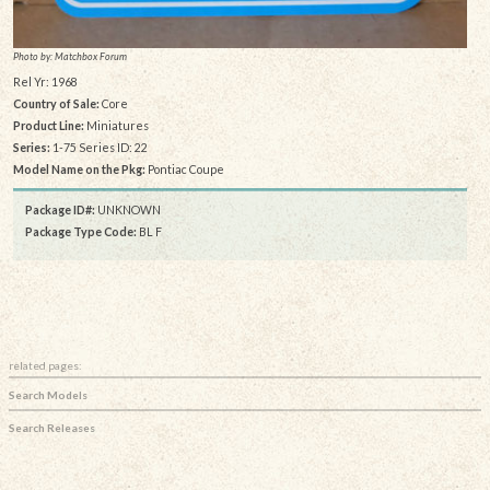
Photo by: Matchbox Forum
Rel Yr: 1968
Country of Sale:
Core
Product Line:
Miniatures
Series:
1-75 Series ID: 22
Model Name on the Pkg:
Pontiac Coupe
Package ID#:
UNKNOWN
Package Type Code:
BL F
related pages:
Search Models
Search Releases