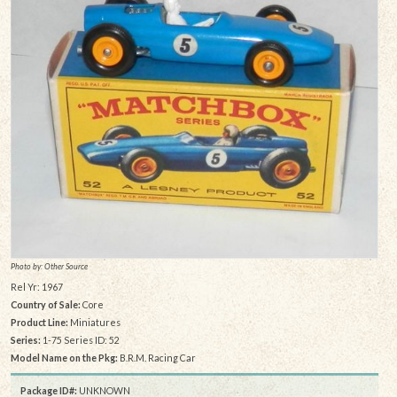
Photo by: Other Source
Rel Yr: 1967
Country of Sale:
Core
Product Line:
Miniatures
Series:
1-75 Series ID: 52
Model Name on the Pkg:
B.R.M. Racing Car
Package ID#:
UNKNOWN