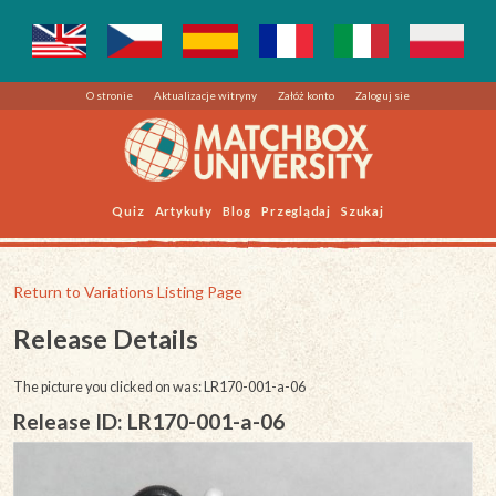
O stronie
Aktualizacje witryny
Załóż konto
Zaloguj sie
Quiz
Artykuły
Blog
Przeglądaj
Szukaj
Return to Variations Listing Page
Release Details
The picture you clicked on was: LR170-001-a-06
Release ID: LR170-001-a-06