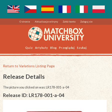
O stronie
Aktualizacje witryny
Załóż konto
Zaloguj sie
Quiz
Artykuły
Blog
Przeglądaj
Szukaj
Return to Variations Listing Page
Release Details
The picture you clicked on was: LR178-001-a-04
Release ID: LR178-001-a-04