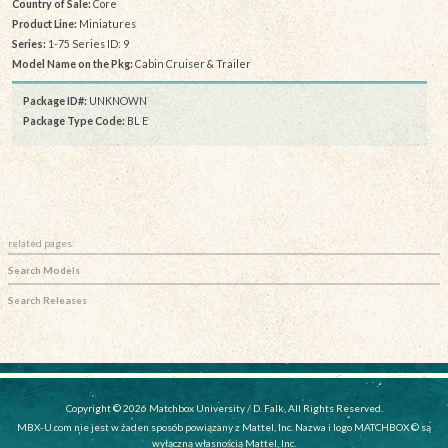
Country of Sale:
Core
Product Line:
Miniatures
Series:
1-75 Series ID: 9
Model Name on the Pkg:
Cabin Cruiser & Trailer
Package ID#:
UNKNOWN
Package Type Code:
BL E
related pages:
Search Models
Search Releases
Copyright © 2026 Matchbox University / D. Falk, All Rights Reserved.
MBX-U.com nie jest w żaden sposób powiązany z Mattel, Inc. Nazwa i logo MATCHBOX © są
wyłączną własnością Mattel, Inc.