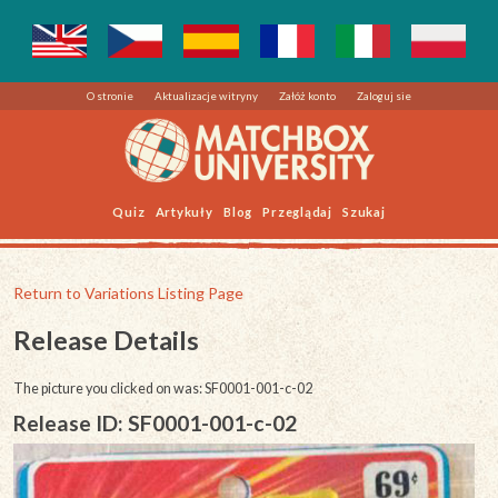
O stronie
Aktualizacje witryny
Załóż konto
Zaloguj sie
Quiz
Artykuły
Blog
Przeglądaj
Szukaj
Return to Variations Listing Page
Release Details
The picture you clicked on was: SF0001-001-c-02
Release ID: SF0001-001-c-02