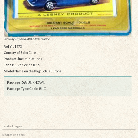
Photo by: Bay Area MB Collectors Assoc.
Rel Yr: 1970
Country of Sale:
Core
Product Line:
Miniatures
Series:
1-75 Series ID: 5
Model Name on the Pkg:
Lotus Europa
Package ID#:
UNKNOWN
Package Type Code:
BL G
related pages:
Search Models