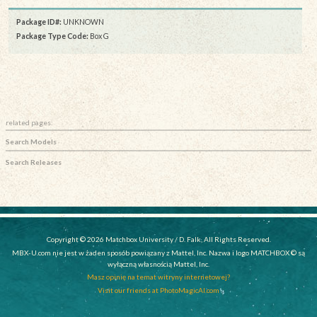
Package ID#:
UNKNOWN
Package Type Code:
Box G
related pages:
Search Models
Search Releases
Copyright © 2026 Matchbox University / D. Falk, All Rights Reserved.
MBX-U.com nie jest w żaden sposób powiązany z Mattel, Inc. Nazwa i logo MATCHBOX © są
wyłączną własnością Mattel, Inc.
Masz opinię na temat witryny internetowej?
Visit our friends at PhotoMagicAI.com