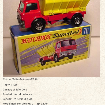
Photo by: Christian Falkensteins MB Site
Rel Yr: 1970
Country of Sale:
Core
Product Line:
Miniatures
Series:
1-75 Series ID: 70
Model Name on the Pkg:
Grit Spreader