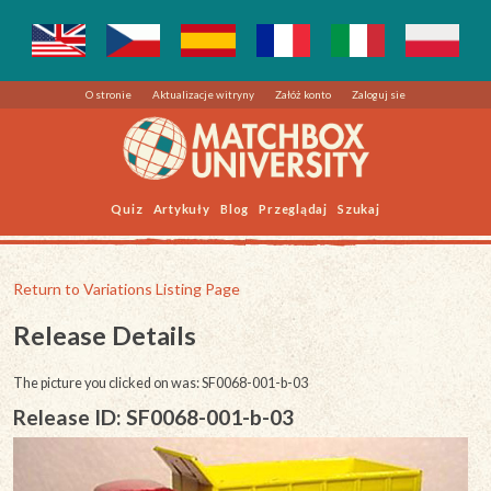
O stronie
Aktualizacje witryny
Załóż konto
Zaloguj sie
Quiz
Artykuły
Blog
Przeglądaj
Szukaj
Return to Variations Listing Page
Release Details
The picture you clicked on was: SF0068-001-b-03
Release ID: SF0068-001-b-03