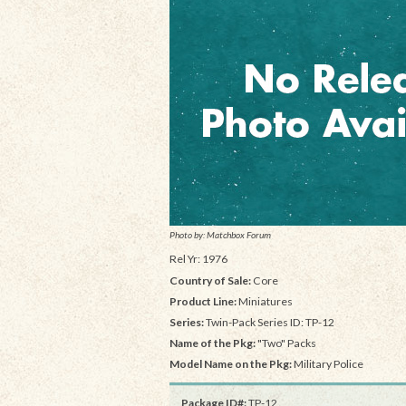
Photo by: Matchbox Forum
Rel Yr: 1976
Country of Sale:
Core
Product Line:
Miniatures
Series:
Twin-Pack Series ID: TP-12
Name of the Pkg:
"Two" Packs
Model Name on the Pkg:
Military Police
Package ID#:
TP-12