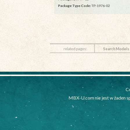
Package Type Code:
TP-1976-02
related pages:
Search Models
Co
MBX-U.com nie jest w żaden s