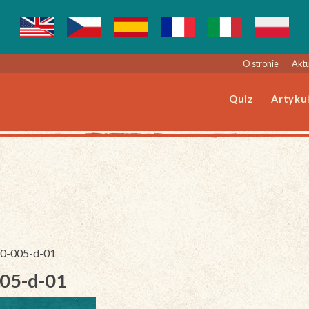
O stronie
Aktu
Quiz
Artyku
140-005-d-01
005-d-01