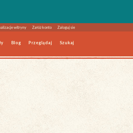
alizacje witryny
Załóż konto
Zaloguj sie
ły
Blog
Przeglądaj
Szukaj