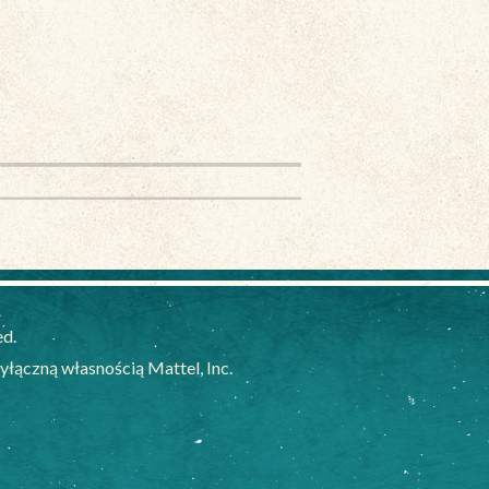
ed.
ączną własnością Mattel, Inc.