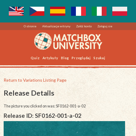
O stronie
Aktualizacje witryny
Załóż konto
Zaloguj sie
Quiz
Artykuły
Blog
Przeglądaj
Szukaj
Return to Variations Listing Page
Release Details
The picture you clicked on was: SF0162-001-a-02
Release ID: SF0162-001-a-02