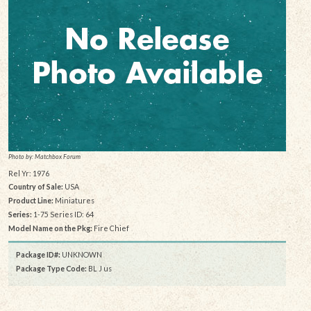
Photo by: Matchbox Forum
Rel Yr: 1976
Country of Sale:
USA
Product Line:
Miniatures
Series:
1-75 Series ID: 64
Model Name on the Pkg:
Fire Chief
Package ID#:
UNKNOWN
Package Type Code:
BL J us