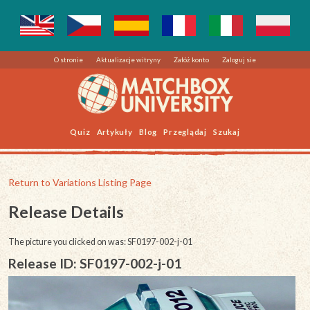
O stronie
Aktualizacje witryny
Załóż konto
Zaloguj sie
Quiz
Artykuły
Blog
Przeglądaj
Szukaj
Return to Variations Listing Page
Release Details
The picture you clicked on was: SF0197-002-j-01
Release ID: SF0197-002-j-01