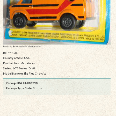
Photo by: Bay Area MB Collectors Assoc.
Rel Yr: 1980
Country of Sale:
USA
Product Line:
Miniatures
Series:
1-75 Series ID: 68
Model Name on the Pkg:
Chevy Van
Package ID#:
UNKNOWN
Package Type Code:
BL L us