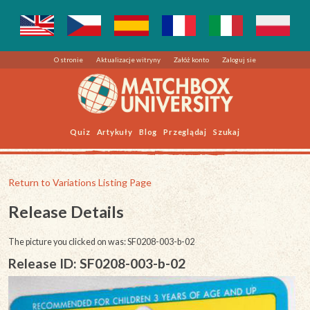
O stronie
Aktualizacje witryny
Załóż konto
Zaloguj sie
Quiz
Artykuły
Blog
Przeglądaj
Szukaj
Return to Variations Listing Page
Release Details
The picture you clicked on was: SF0208-003-b-02
Release ID: SF0208-003-b-02