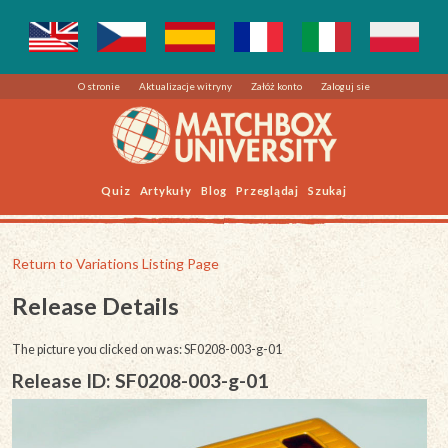
O stronie
Aktualizacje witryny
Załóż konto
Zaloguj sie
Quiz
Artykuły
Blog
Przeglądaj
Szukaj
Return to Variations Listing Page
Release Details
The picture you clicked on was: SF0208-003-g-01
Release ID: SF0208-003-g-01