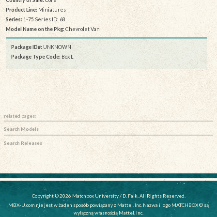
Product Line:
Miniatures
Series:
1-75 Series ID: 68
Model Name on the Pkg:
Chevrolet Van
Package ID#:
UNKNOWN
Package Type Code:
Box L
related pages:
Search Models
Search Releases
Copyright © 2026 Matchbox University / D. Falk, All Rights Reserved.
MBX-U.com nie jest w żaden sposób powiązany z Mattel, Inc. Nazwa i logo MATCHBOX © są
wyłączną własnością Mattel, Inc.