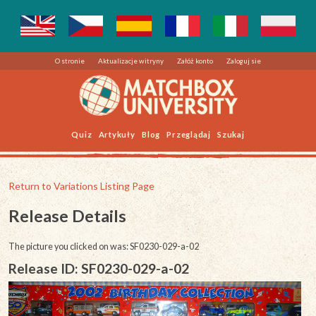
O stronie
Aktualizacje witryny
Załóż konto
Zaloguj sie
Quiz
Artykuły
Blog
Przeglądaj
Szukaj
Return to Variations Listing Page
Release Details
The picture you clicked on was: SF0230-029-a-02
Release ID: SF0230-029-a-02