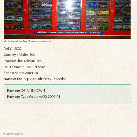
Photo by: Matchbox University Collection
Rel Yr: 2002
Country of Sale:
USA
Product Line:
Miniatures
Rel Theme:
MB 50 Birthday
Series:
Across America
Name of the Pkg:
2002 Birthday Collection
Package ID#:
UNKNOWN
Package Type Code:
AA50-2002-01
related pages: