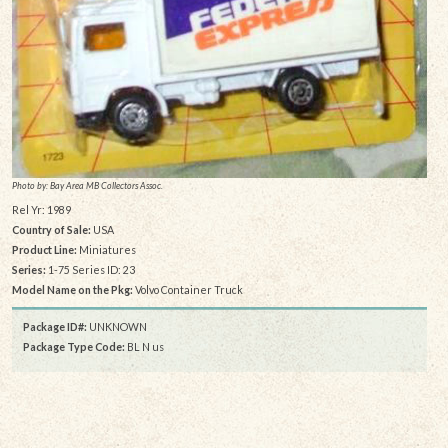
Photo by: Bay Area MB Collectors Assoc.
Rel Yr: 1989
Country of Sale:
USA
Product Line:
Miniatures
Series:
1-75 Series ID: 23
Model Name on the Pkg:
Volvo Container Truck
Package ID#:
UNKNOWN
Package Type Code:
BL N us