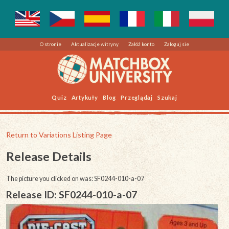
O stronie
Aktualizacje witryny
Załóż konto
Zaloguj sie
Quiz
Artykuły
Blog
Przeglądaj
Szukaj
Return to Variations Listing Page
Release Details
The picture you clicked on was: SF0244-010-a-07
Release ID: SF0244-010-a-07