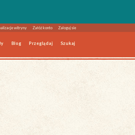
alizacje witryny
Załóż konto
Zaloguj sie
ły
Blog
Przeglądaj
Szukaj