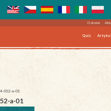
O stronie
Aktu
Quiz
Artyku
244-052-a-01
052-a-01