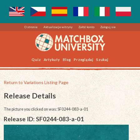
O stronie
Aktualizacje witryny
Załóż konto
Zaloguj sie
Quiz
Artykuły
Blog
Przeglądaj
Szukaj
Return to Variations Listing Page
Release Details
The picture you clicked on was: SF0244-083-a-01
Release ID: SF0244-083-a-01