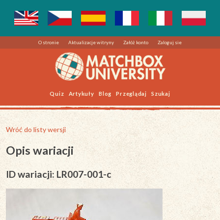
O stronie
Aktualizacje witryny
Załóż konto
Zaloguj sie
Quiz
Artykuły
Blog
Przeglądaj
Szukaj
Wróć do listy wersji
Opis wariacji
ID wariacji: LR007-001-c