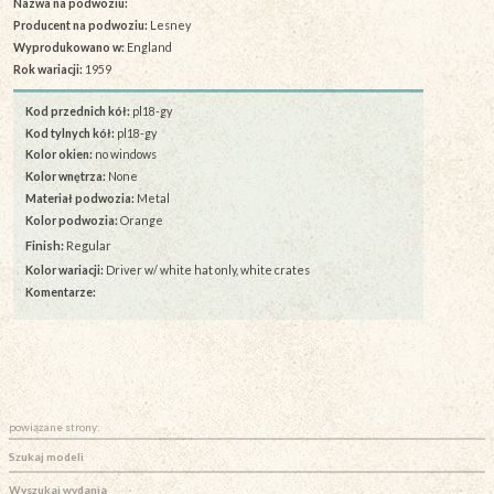
Nazwa na podwoziu:
Producent na podwoziu:
Lesney
Wyprodukowano w:
England
Rok wariacji:
1959
Kod przednich kół:
pl18-gy
Kod tylnych kół:
pl18-gy
Kolor okien:
no windows
Kolor wnętrza:
None
Materiał podwozia:
Metal
Kolor podwozia:
Orange
Finish:
Regular
Kolor wariacji:
Driver w/ white hat only, white crates
Komentarze:
powiązane strony:
Szukaj modeli
Wyszukaj wydania