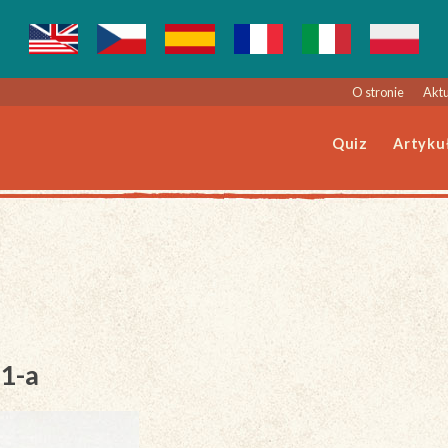
O stronie
Aktu
Quiz
Artyku
01-a