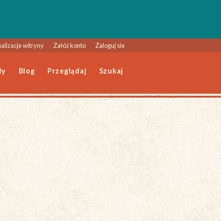
alizacje witryny
Załóż konto
Zaloguj sie
ły
Blog
Przeglądaj
Szukaj