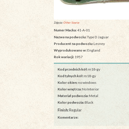
Zdjęcia:
Other Source
Numer Macka:
41-A-01
Nazwa na podwoziu:
Type D Jaguar
Producent na podwoziu:
Lesney
Wyprodukowano w:
England
Rok wariacji:
1957
Kod przednich kół:
m18-gy
Kod tylnych kół:
m18-gy
Kolor okien:
no windows
Kolor wnętrza:
No Interior
Materiał podwozia:
Metal
Kolor podwozia:
Black
Finish:
Regular
Komentarze: