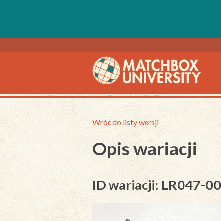
Wróć do listy wersji
Opis wariacji
ID wariacji: LR047-0