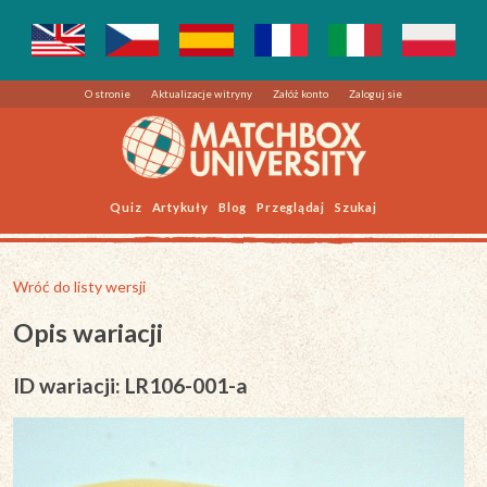
O stronie
Aktualizacje witryny
Załóż konto
Zaloguj sie
Quiz
Artykuły
Blog
Przeglądaj
Szukaj
Wróć do listy wersji
Opis wariacji
ID wariacji: LR106-001-a