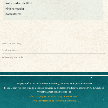
Kolor podwozia:
Black
Finish:
Regular
Komentarze:
powiązane strony:
Szukaj modeli
Wyszukaj wydania
Copyright © 2026 Matchbox University / D. Falk, All Rights Reserved.
MBX-U.com nie jest w żaden sposób powiązany z Mattel, Inc. Nazwa i logo MATCHBOX © są
wyłączną własnością Mattel, Inc.
Masz opinię na temat witryny internetowej?
Visit our friends at PhotoMagicAI.com