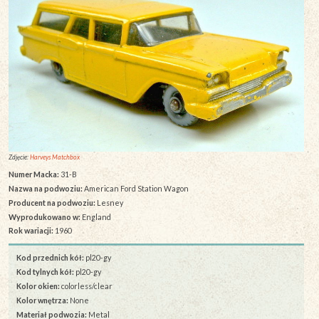
Zdjęcie:
Harveys Matchbox
Numer Macka:
31-B
Nazwa na podwoziu:
American Ford Station Wagon
Producent na podwoziu:
Lesney
Wyprodukowano w:
England
Rok wariacji:
1960
Kod przednich kół:
pl20-gy
Kod tylnych kół:
pl20-gy
Kolor okien:
colorless/clear
Kolor wnętrza:
None
Materiał podwozia:
Metal