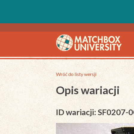
Wróć do listy wersji
Opis wariacji
ID wariacji: SF0207-