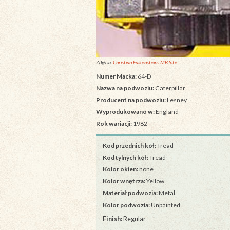
Zdjęcia:
Christian Falkensteins MB Site
Numer Macka:
64-D
Nazwa na podwoziu:
Caterpillar
Producent na podwoziu:
Lesney
Wyprodukowano w:
England
Rok wariacji:
1982
Kod przednich kół:
Tread
Kod tylnych kół:
Tread
Kolor okien:
none
Kolor wnętrza:
Yellow
Materiał podwozia:
Metal
Kolor podwozia:
Unpainted
Finish:
Regular