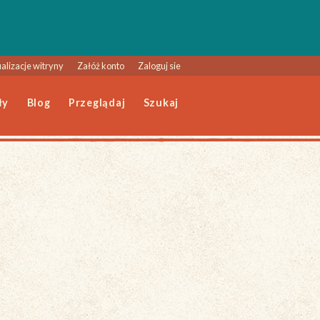
alizacje witryny
Załóż konto
Zaloguj sie
ły
Blog
Przeglądaj
Szukaj