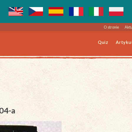
O stronie
Aktu
Quiz
Artyku
004-a