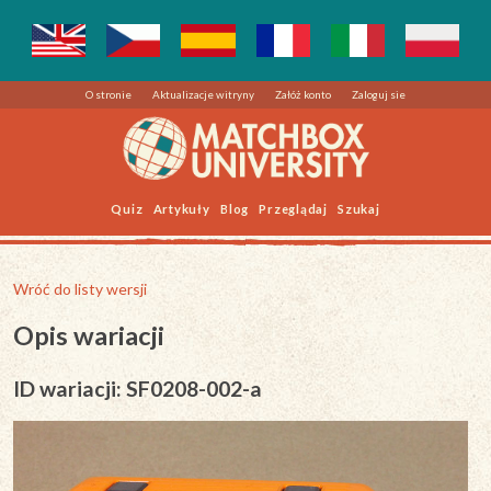
O stronie
Aktualizacje witryny
Załóż konto
Zaloguj sie
Quiz
Artykuły
Blog
Przeglądaj
Szukaj
Wróć do listy wersji
Opis wariacji
ID wariacji: SF0208-002-a