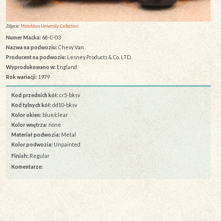
Zdjęcie:
Matchbox University Collection
Numer Macka:
68-C-03
Nazwa na podwoziu:
Chevy Van
Producent na podwoziu:
Lesney Products & Co. LTD.
Wyprodukowano w:
England
Rok wariacji:
1979
Kod przednich kół:
cr5-bksv
Kod tylnych kół:
dd10-bksv
Kolor okien:
blue/clear
Kolor wnętrza:
none
Materiał podwozia:
Metal
Kolor podwozia:
Unpainted
Finish:
Regular
Komentarze: