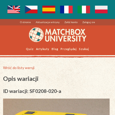
O stronie
Aktualizacje witryny
Załóż konto
Zaloguj sie
Quiz
Artykuły
Blog
Przeglądaj
Szukaj
Wróć do listy wersji
Opis wariacji
ID wariacji: SF0208-020-a