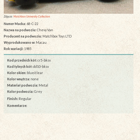
Zdjęcia:
Matchbox University Collection
Numer Macka:
68-C-22
Nazwa na podwoziu:
Chevy Van
Producent na podwoziu:
Matchbox Toys LTD
Wyprodukowano w:
Macau
Rok wariacji:
1985
Kod przednich kół:
cr5-bksv
Kod tylnych kół:
dd10-bksv
Kolor okien:
blue/clear
Kolor wnętrza:
none
Materiał podwozia:
Metal
Kolor podwozia:
Grey
Finish:
Regular
Komentarze: