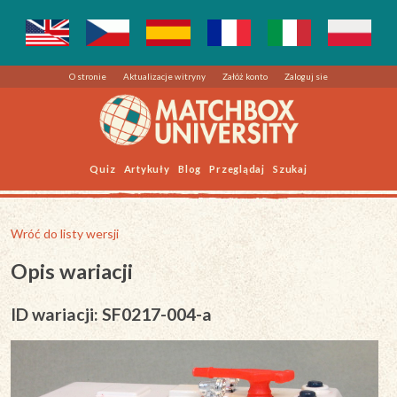
O stronie
Aktualizacje witryny
Załóż konto
Zaloguj sie
Quiz
Artykuły
Blog
Przeglądaj
Szukaj
Wróć do listy wersji
Opis wariacji
ID wariacji: SF0217-004-a