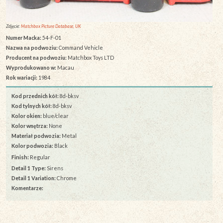
Zdjęcie:
Matchbox Picture Database, UK
Numer Macka:
54-F-01
Nazwa na podwoziu:
Command Vehicle
Producent na podwoziu:
Matchbox Toys LTD
Wyprodukowano w:
Macau
Rok wariacji:
1984
Kod przednich kół:
8d-bksv
Kod tylnych kół:
8d-bksv
Kolor okien:
blue/clear
Kolor wnętrza:
None
Materiał podwozia:
Metal
Kolor podwozia:
Black
Finish:
Regular
Detail 1 Type:
Sirens
Detail 1 Variation:
Chrome
Komentarze: