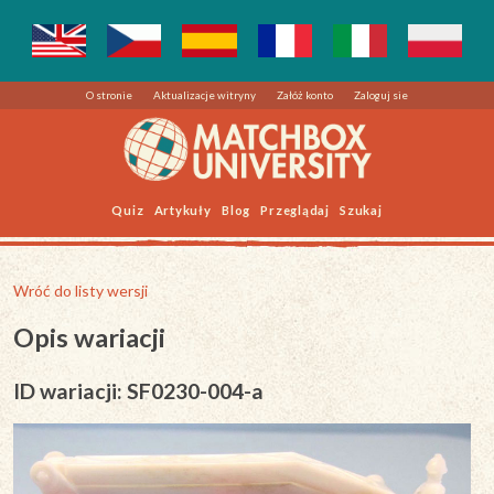
O stronie
Aktualizacje witryny
Załóż konto
Zaloguj sie
Quiz
Artykuły
Blog
Przeglądaj
Szukaj
Wróć do listy wersji
Opis wariacji
ID wariacji: SF0230-004-a