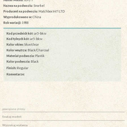
Nazwa na podwoziu:
Snorkel
Producent na podwoziu:
Matchbox Int'l LTD
Wyprodukowano w:
China
Rok wariacji:
1988
Kod przednich kół:
ar5-bksv
Kod tylnych kół:
ar5-bksv
Kolor okien:
blue/clear
Kolor wnętrza:
Black/Charcoal
Materiał podwozia:
Plastik
Kolor podwozia:
Black
Finish:
Regular
Komentarze:
powiązane strony:
Szukaj modeli
Wyszukaj wydania