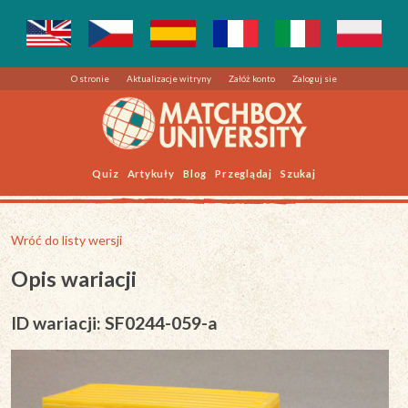
O stronie
Aktualizacje witryny
Załóż konto
Zaloguj sie
Quiz
Artykuły
Blog
Przeglądaj
Szukaj
Wróć do listy wersji
Opis wariacji
ID wariacji: SF0244-059-a