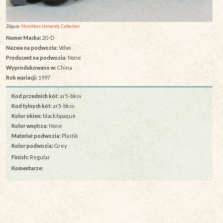
Zdjęcia:
Matchbox University Collection
Numer Macka:
20-D
Nazwa na podwoziu:
Volvo
Producent na podwoziu:
None
Wyprodukowano w:
China
Rok wariacji:
1997
Kod przednich kół:
ar5-bksv
Kod tylnych kół:
ar5-bksv
Kolor okien:
black/opaque
Kolor wnętrza:
None
Materiał podwozia:
Plastik
Kolor podwozia:
Grey
Finish:
Regular
Komentarze: