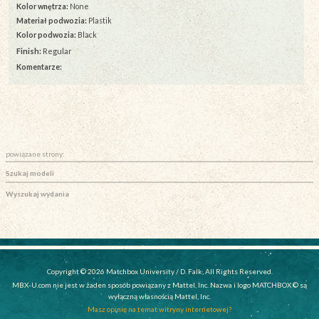
Kolor wnętrza:
None
Materiał podwozia:
Plastik
Kolor podwozia:
Black
Finish:
Regular
Komentarze:
powiązane strony:
Szukaj modeli
Wyszukaj wydania
Copyright © 2026 Matchbox University / D. Falk, All Rights Reserved.
MBX-U.com nie jest w żaden sposób powiązany z Mattel, Inc. Nazwa i logo MATCHBOX © są
wyłączną własnością Mattel, Inc.
Masz opinię na temat witryny internetowej?