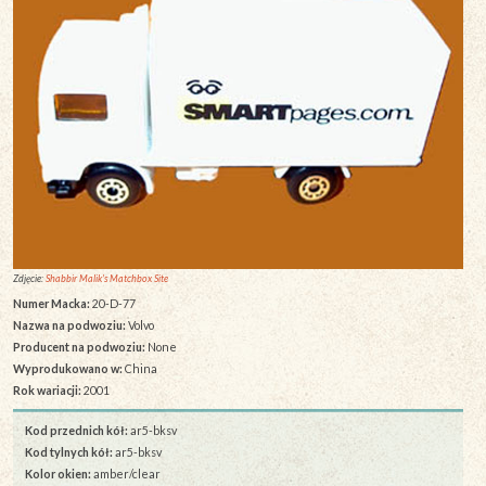
Zdjęcie:
Shabbir Malik's Matchbox Site
Numer Macka:
20-D-77
Nazwa na podwoziu:
Volvo
Producent na podwoziu:
None
Wyprodukowano w:
China
Rok wariacji:
2001
Kod przednich kół:
ar5-bksv
Kod tylnych kół:
ar5-bksv
Kolor okien:
amber/clear