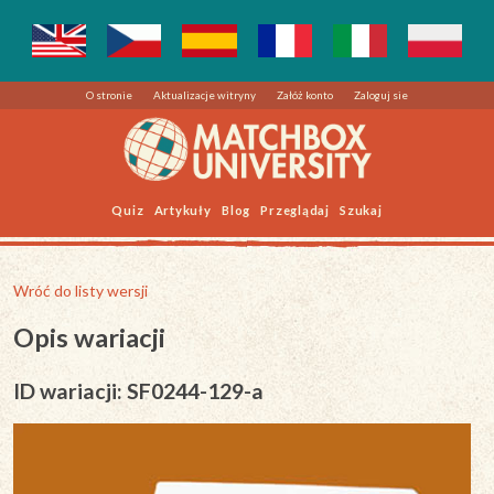
O stronie
Aktualizacje witryny
Załóż konto
Zaloguj sie
Quiz
Artykuły
Blog
Przeglądaj
Szukaj
Wróć do listy wersji
Opis wariacji
ID wariacji: SF0244-129-a