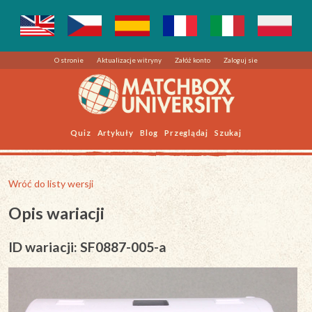
O stronie
Aktualizacje witryny
Załóż konto
Zaloguj sie
Quiz
Artykuły
Blog
Przeglądaj
Szukaj
Wróć do listy wersji
Opis wariacji
ID wariacji: SF0887-005-a