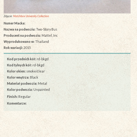
Zdjęcia:
Matchbox University Collection
Numer Macka:
Nazwa na podwoziu:
Two-Story Bus
Producent na podwoziu:
Mattel, Inc
Wyprodukowano w:
Thailand
Rok wariacji:
2015
Kod przednich kół:
rd-bkgd
Kod tylnych kół:
rd-bkgd
Kolor okien:
smoke/clear
Kolor wnętrza:
Black
Materiał podwozia:
Metal
Kolor podwozia:
Unpainted
Finish:
Regular
Komentarze: