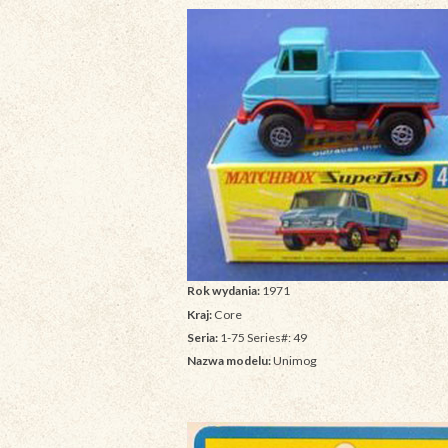
Rok wydania:
1971
Kraj:
Core
Seria:
1-75 Series#: 49
Nazwa modelu:
Unimog