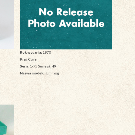
Rok wydania:
1970
Kraj:
Core
Seria:
1-75 Series#: 49
Nazwa modelu:
Unimog
b