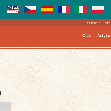
O stronie
Aktu
Quiz
Artyku
1