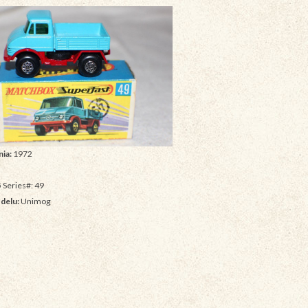
ia:
1972
 Series#: 49
delu:
Unimog