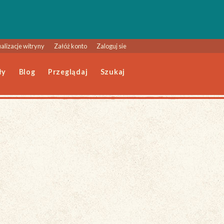
alizacje witryny
Załóż konto
Zaloguj sie
ły
Blog
Przeglądaj
Szukaj