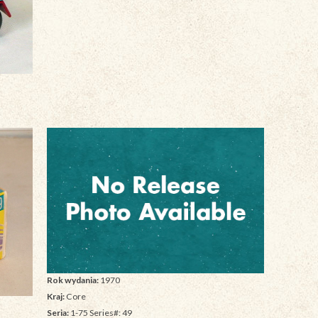
Rok wydania:
1970
Kraj:
Core
Seria:
1-75 Series#: 49