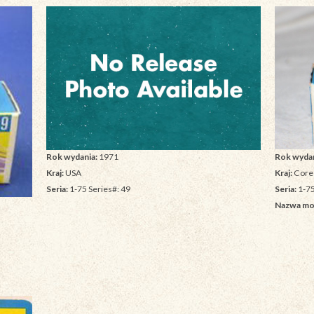
Rok wydan
Rok wydania:
1971
Kraj:
Core
Kraj:
USA
Seria:
1-75
Seria:
1-75 Series#: 49
Nazwa mo