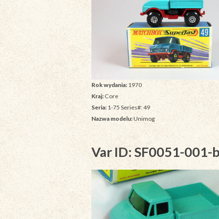
Rok wydania:
1970
Kraj:
Core
Seria:
1-75 Series#: 49
Nazwa modelu:
Unimog
Var ID: SF0051-001-