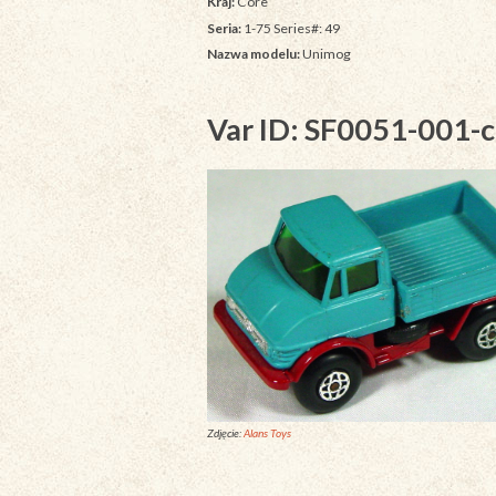
Kraj:
Core
Seria:
1-75 Series#: 49
Nazwa modelu:
Unimog
Var ID: SF0051-001-c
Zdjęcie:
Alans Toys