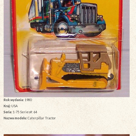
Rok wydania:
1980
Kraj:
USA
Seria:
1-75 Series#: 64
Nazwa modelu:
Caterpillar Tractor