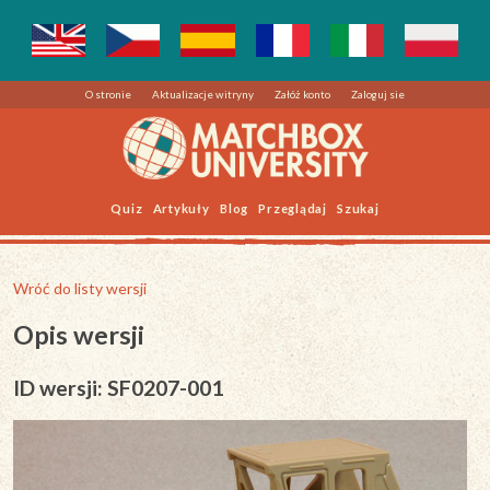
O stronie
Aktualizacje witryny
Załóż konto
Zaloguj sie
Quiz
Artykuły
Blog
Przeglądaj
Szukaj
Wróć do listy wersji
Opis wersji
ID wersji: SF0207-001