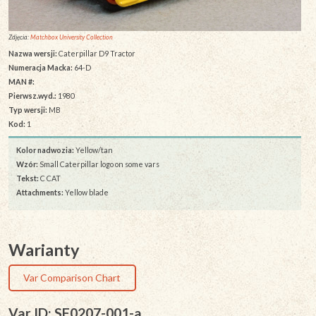
Zdjęcia:
Matchbox University Collection
Nazwa wersji:
Caterpillar D9 Tractor
Numeracja Macka:
64-D
MAN #:
Pierwsz.wyd.:
1980
Typ wersji:
MB
Kod:
1
Kolor nadwozia:
Yellow/tan
Wzór:
Small Caterpillar logo on some vars
Tekst:
C CAT
Attachments:
Yellow blade
Warianty
Var Comparison Chart
Var ID: SF0207-001-a