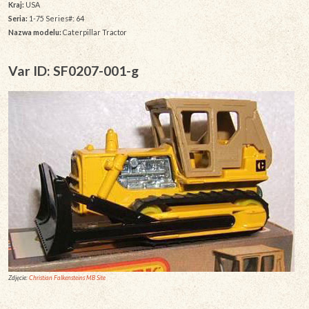
Kraj:
USA
Seria:
1-75 Series#: 64
Nazwa modelu:
Caterpillar Tractor
Var ID: SF0207-001-g
Zdjęcie:
Christian Falkensteins MB Site