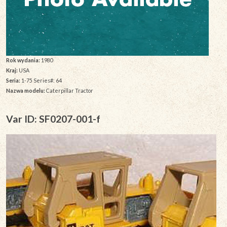
Rok wydania:
1980
Kraj:
USA
Seria:
1-75 Series#: 64
Nazwa modelu:
Caterpillar Tractor
Var ID: SF0207-001-f