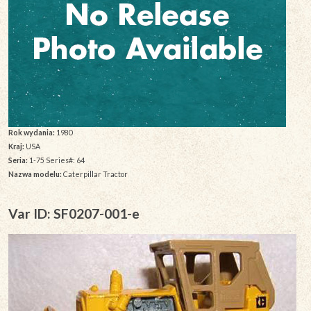
Rok wydania:
1980
Kraj:
USA
Seria:
1-75 Series#: 64
Nazwa modelu:
Caterpillar Tractor
Var ID: SF0207-001-e