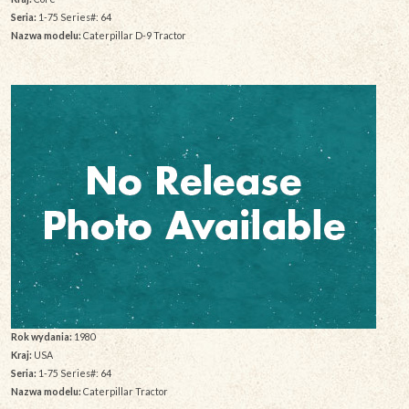
Seria:
1-75 Series#: 64
Nazwa modelu:
Caterpillar D-9 Tractor
Rok wydania:
1980
Kraj:
USA
Seria:
1-75 Series#: 64
Nazwa modelu:
Caterpillar Tractor