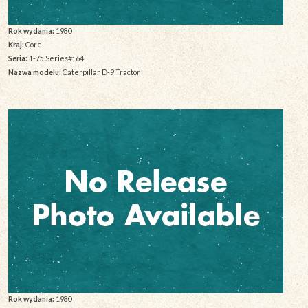
Rok wydania:
1980
Kraj:
Core
Seria:
1-75 Series#: 64
Nazwa modelu:
Caterpillar D-9 Tractor
Rok wydania:
1980