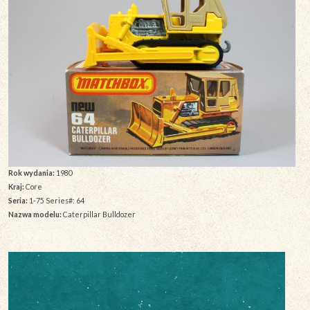
Rok wydania:
1980
Kraj:
Core
Seria:
1-75 Series#: 64
Nazwa modelu:
Caterpillar Bulldozer