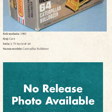
Rok wydania:
1980
Kraj:
Core
Seria:
1-75 Series#: 64
Nazwa modelu:
Caterpillar Bulldozer