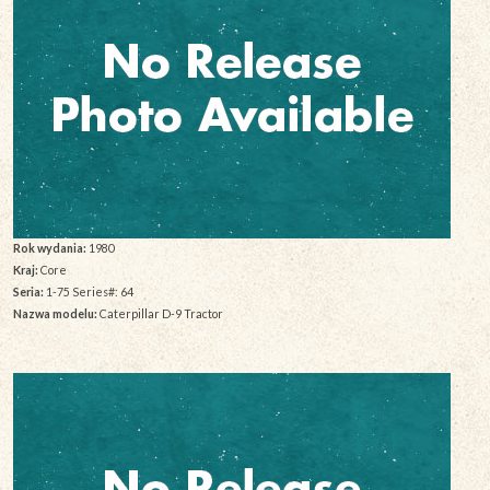
Rok wydania:
1980
Kraj:
Core
Seria:
1-75 Series#: 64
Nazwa modelu:
Caterpillar D-9 Tractor