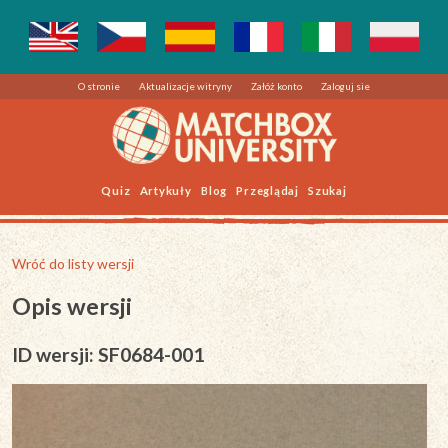
O stronie
Aktualizacje witryny
Załóż konto
Zaloguj sie
Quiz
Artykuły
Blog
Przeglądaj
Szukaj
Wróć do listy wersji
Opis wersji
ID wersji: SF0684-001