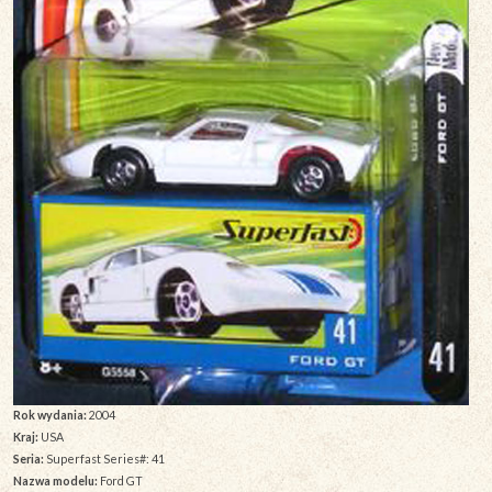
Rok wydania:
2004
Kraj:
USA
Seria:
Superfast Series#: 41
Nazwa modelu:
Ford GT