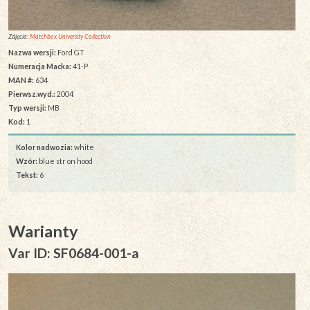
Zdjęcia:
Matchbox University Collection
Nazwa wersji:
Ford GT
Numeracja Macka:
41-P
MAN #:
634
Pierwsz.wyd.:
2004
Typ wersji:
MB
Kod:
1
Kolor nadwozia:
white
Wzór:
blue str on hood
Tekst:
6
Warianty
Var ID: SF0684-001-a