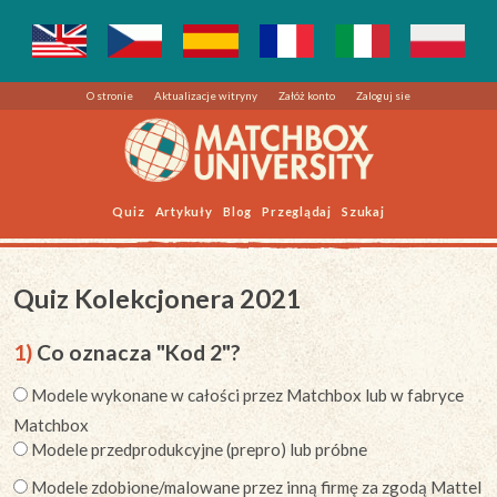
O stronie
Aktualizacje witryny
Załóż konto
Zaloguj sie
Quiz
Artykuły
Blog
Przeglądaj
Szukaj
Quiz Kolekcjonera 2021
1)
Co oznacza "Kod 2"?
Modele wykonane w całości przez Matchbox lub w fabryce
Matchbox
Modele przedprodukcyjne (prepro) lub próbne
Modele zdobione/malowane przez inną firmę za zgodą Mattel