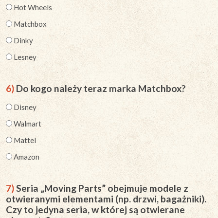
Hot Wheels
Matchbox
Dinky
Lesney
6)
Do kogo należy teraz marka Matchbox?
Disney
Walmart
Mattel
Amazon
7)
Seria „Moving Parts” obejmuje modele z
otwieranymi elementami (np. drzwi, bagażniki).
Czy to jedyna seria, w której są otwierane