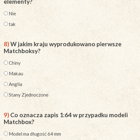
elementy?
Nie
tak
8)
W jakim kraju wyprodukowano pierwsze
Matchboksy?
Chiny
Makau
Anglia
Stany Zjednoczone
9)
Co oznacza zapis 1:64 w przypadku modeli
Matchbox?
Model ma długość 64 mm