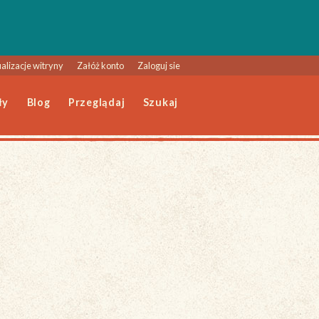
alizacje witryny
Załóż konto
Zaloguj sie
ły
Blog
Przeglądaj
Szukaj