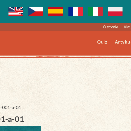
O stronie
Aktu
Quiz
Artyku
6-001-a-01
01-a-01