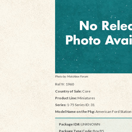
Photo by: Matchbox Forum
Rel Yr: 1960
Country of Sale:
Core
Product Line:
Miniatures
Series:
1-75 Series ID: 31
Model Name on the Pkg:
American Ford Statio
Package ID#:
UNKNOWN
Package Type Code:
Box B5