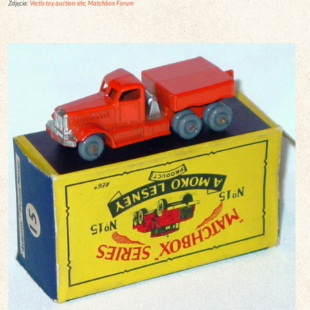
Zdjęcia:
Vectis toy auction site
,
Matchbox Forum