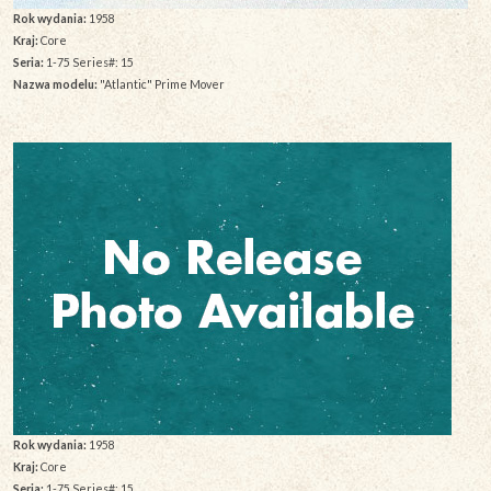
Rok wydania:
1958
Kraj:
Core
Seria:
1-75 Series#: 15
Nazwa modelu:
"Atlantic" Prime Mover
Rok wydania:
1958
Kraj:
Core
Seria:
1-75 Series#: 15