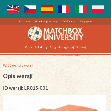
O stronie
Aktualizacje witryny
Załóż konto
Zaloguj sie
Quiz
Artykuły
Blog
Przeglądaj
Szukaj
Wróć do listy wersji
Opis wersji
ID wersji: LR015-001