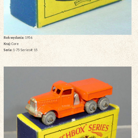
Rok wydania:
1956
Kraj:
Core
Seria:
1-75 Series#: 15