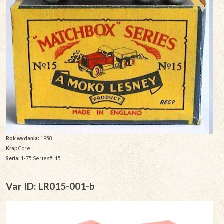
Rok wydania:
1958
Kraj:
Core
Seria:
1-75 Series#: 15
Var ID: LR015-001-b