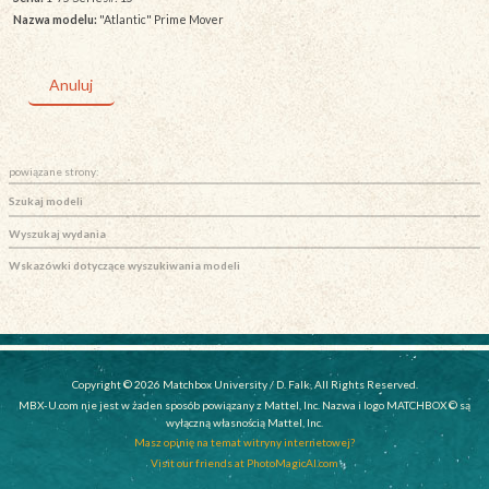
Nazwa modelu:
"Atlantic" Prime Mover
Anuluj
powiązane strony:
Szukaj modeli
Wyszukaj wydania
Wskazówki dotyczące wyszukiwania modeli
Copyright © 2026 Matchbox University / D. Falk, All Rights Reserved.
MBX-U.com nie jest w żaden sposób powiązany z Mattel, Inc. Nazwa i logo MATCHBOX © są
wyłączną własnością Mattel, Inc.
Masz opinię na temat witryny internetowej?
Visit our friends at PhotoMagicAI.com