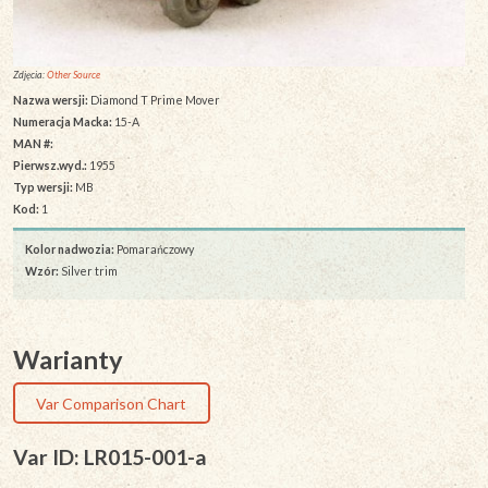
Zdjęcia:
Other Source
Nazwa wersji:
Diamond T Prime Mover
Numeracja Macka:
15-A
MAN #:
Pierwsz.wyd.:
1955
Typ wersji:
MB
Kod:
1
Kolor nadwozia:
Pomarańczowy
Wzór:
Silver trim
Warianty
Var Comparison Chart
Var ID: LR015-001-a